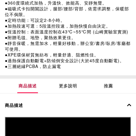
●360度環繞式加熱，升溫快、效能高、安靜無聲。
●磁吸式卡扣開闔設計，腿部/腰部/背部，依需求調整，保暖部
位不侷限。
●定時功能：可設定2-8小時。
●加熱段速可選：5段溫控段速，加熱快慢自由決定。
●恆溫控制：表面溫度控制在43℃~55℃間 (山崎實驗室實測)
●附贈毛毯、地墊，聚熱效果更佳。
●靜音保暖，無需加水，輕量好移動，辦公室/書房/臥房/客廳都
可使用。
●XPE環保材質無紡布，輕量舒適、阻燃性佳。
●過熱保護自動斷電+防傾倒安全設計(大於45度自動斷電)。
●三層絕縁PCBA，防止漏電
商品描述
更多說明
推薦
商品描述