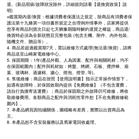
退。(新品瑕疵/故障狀況除外，詳細規則請看【退換貨政策】說
明)
※鑑賞期內退/換貨：根據消費者保護法之規定，除商品有消費者保
護法第十九條第一項但書所規定之合理例外情事外，店家將提供
您享有商品到貨次日起七天猶豫期隨時解約退貨之權益，商品退/
換貨時必須為全新狀態且完整包裝 (包含主機、附件、內外包裝、
隨機文件、贈品等）。
4. 商品若超過鑑賞期7天，需以維修方式處理(無法退/換貨)，請將
商品送至山崎家電維修中心。
5. 保固期限：1年(產品外觀、人為因素、配件與相關耗材，均不
在保固範圍內｜配件與耗材如：烤盤、烤網、石板、攪拌棒、扇
葉、玻璃杯、過濾棉、濾心、燈泡、燈管..等)。
6. 售後維修：商品在按照【使用說明書】指示正常操作情形下，
如遇有故障時，於保固效期內提供【免費維修】（不包含運費，
請自行負擔寄送運費）；商品於保固期之外故障仍可維修，將收
取維修費用。各類商品之配件與消耗性零件恕【不在免費維修範
圍內】。
7. 本產品網頁因拍攝關係，圖檔略有差異，實際以出貨商品為
主。
8. 本產品恕不含安裝服務以及舊家電回收處理。