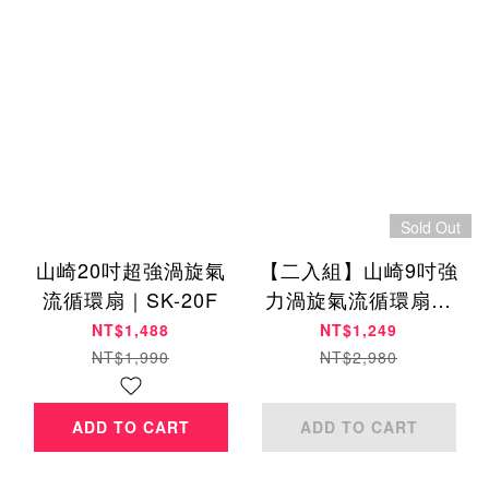
Sold Out
山崎20吋超強渦旋氣
【二入組】山崎9吋強
流循環扇｜SK-20F
力渦旋氣流循環扇｜
SK-F9
NT$1,488
NT$1,249
NT$1,990
NT$2,980
ADD TO CART
ADD TO CART