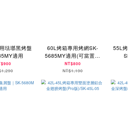
專用琺瑯黑烤盤
60L烤箱專用烤網SK-
55L
685MY適用
5685MY適用(可當置涼
S
架)
T$900
NT$800
$1,290
NT$1,190