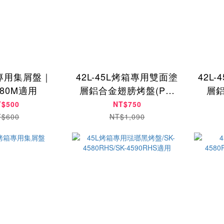
箱專用集屑盤｜
42L-45L烤箱專用雙面塗
42L
680M適用
層鋁合金翅膀烤盤(Pro
層鋁
版)/SK-45L-05
45L
T$500
NT$750
T$600
NT$1,090