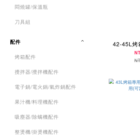
悶燒罐/保溫瓶
刀具組
配件
42-45
N
烤箱配件
N
攪拌器/攪拌機配件
電子鍋/電火鍋/氣炸鍋配件
果汁機/料理機配件
吸塵器/除螨機配件
整燙機/掛燙機配件