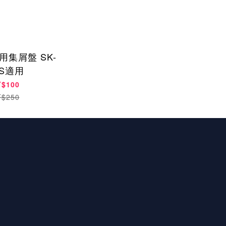
用集屑盤 SK-
5S適用
T$100
T$250