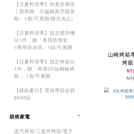
【涼夏料理季】快煮壺專區
｜買再贈「不鏽鋼真空隨身
瓶」1個(可累贈/贈完為止)
【涼夏料理季】指定攪拌機
任1件，贈「專用防塵套
+專用保冰袋」1組/可累贈
山崎烤箱
【涼夏料理季】指定烤箱任
烤籠 
1件，贈「專用3D旋轉輪烤
NT
籠 」1個/可累贈
NT
【繽紛夏日】電扇專區促銷
$648起
烘焙家電
蒸汽烤箱/三溫控烤箱/電子