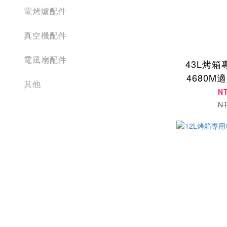
電烤爐配件
真空機配件
電風扇配件
43L烤箱
4680M
其他
N
N