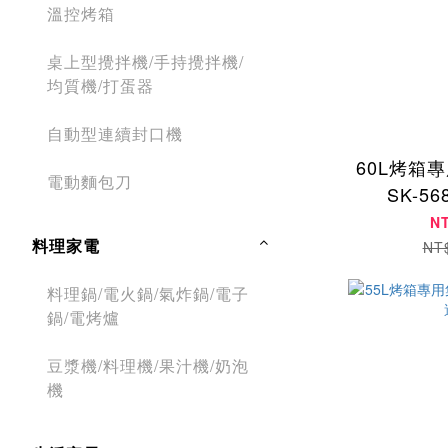
溫控烤箱
桌上型攪拌機/手持攪拌機/
均質機/打蛋器
自動型連續封口機
60L烤箱
電動麵包刀
SK-5
N
料理家電
NT
料理鍋/電火鍋/氣炸鍋/電子
鍋/電烤爐
豆漿機/料理機/果汁機/奶泡
機