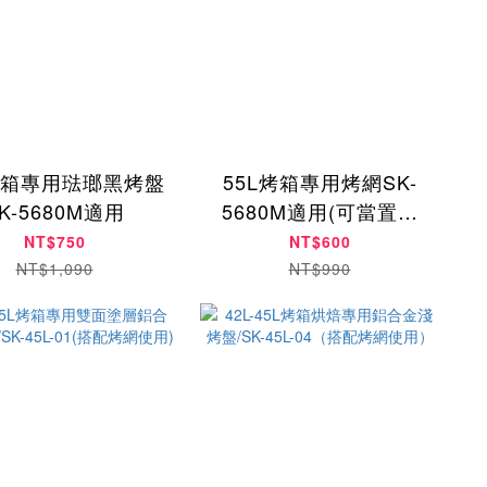
烤箱專用琺瑯黑烤盤
55L烤箱專用烤網SK-
K-5680M適用
5680M適用(可當置涼
架)
NT$750
NT$600
NT$1,090
NT$990