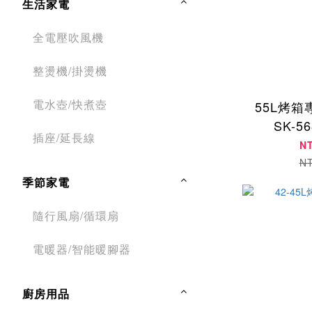
生活家電
全電壓吹風機
整燙機/掛燙機
電水壺/快煮壺
55L烤
SK-5
插座/延長線
N
N
季節家電
隨行風扇/循環扇
電暖器/智能暖腳器
廚房用品