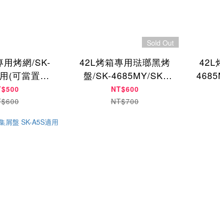
Sold Out
專用烤網/SK-
42L烤箱專用琺瑯黑烤
42
適用(可當置涼
盤/SK-4685MY/SK-
4685
架)
4595RHS適用
適
T$500
NT$600
T$600
NT$700