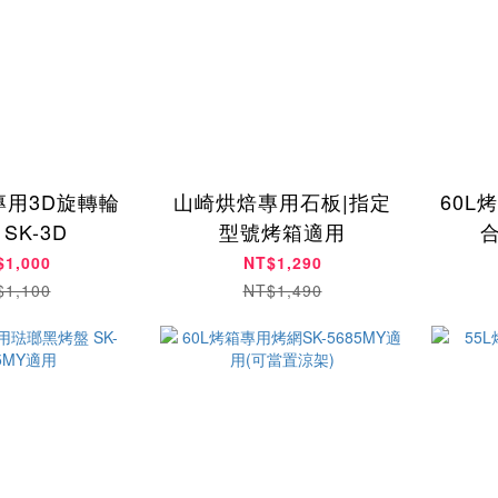
專用3D旋轉輪
山崎烘焙專用石板|指定
60L
SK-3D
型號烤箱適用
合
568
$1,000
NT$1,290
$1,100
NT$1,490