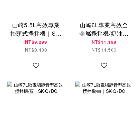
山崎5.5L高效專業
山崎6L專業高效全
抬頭式攪拌機｜SK-
金屬攪拌機/奶油白
9990SP
｜SK-Q6
NT$9,299
NT$11,199
NT$9,400
NT$14,500