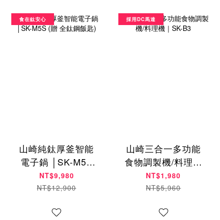
食在鈦安心
採用DC馬達
山崎純鈦厚釜智能
山崎三合一多功能
電子鍋 │SK-M5S
食物調製機/料理機
(贈 全鈦鋼飯匙)
｜SK-B3
NT$9,980
NT$1,980
NT$12,900
NT$5,960