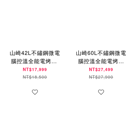
山崎42L不鏽鋼微電
山崎60L不鏽鋼微電
腦控溫全能電烤箱/
腦控溫全能電烤箱
黑 SK-4685MY (贈
SK-5685MY (贈專
NT$17,999
NT$27,499
鋁合金翅膀烤盤)
用鋁合金深烤盤)
NT$18,500
NT$27,900