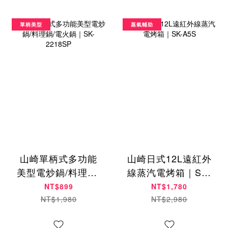
單柄美型
蒸氣輔助
山崎單柄式多功能
山崎日式12L遠紅外
美型電炒鍋/料理鍋/
線蒸汽電烤箱｜SK-
電火鍋｜SK-
A5S
NT$899
NT$1,780
2218SP
NT$1,980
NT$2,980