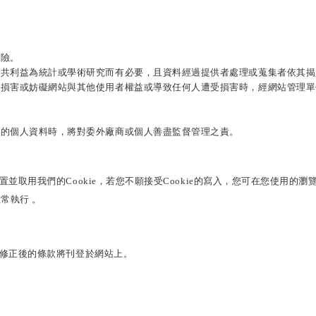
危險。
公共利益為統計或學術研究而有必要，且資料經過提供者處理或蒐集者依其揭
能損害或妨礙網站與其他使用者權益或導致任何人遭受損害時，經網站管理單
您的個人資料時，將對委外廠商或個人善盡監督管理之責。
置並取用我們的
Cookie
，若您不願接受
Cookie
的寫入，您可在您使用的瀏
常執行 。
修正後的條款將刊登於網站上。