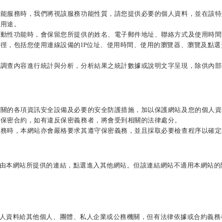
功能服務時，我們將視該服務功能性質，請您提供必要的個人資料，並在該特
他用途。
互動性功能時，會保留您所提供的姓名、電子郵件地址、聯絡方式及使用時間
行徑，包括您使用連線設備的
IP
位址、使用時間、使用的瀏覽器、瀏覽及點選
卷調查內容進行統計與分析，分析結果之統計數據或說明文字呈現，除供內部
相關的各項資訊安全設備及必要的安全防護措施，加以保護網站及您的個人資
有保密合約，如有違反保密義務者，將會受到相關的法律處分。
服務時，本網站亦會嚴格要求其遵守保密義務，並且採取必要檢查程序以確定
由本網站所提供的連結，點選進入其他網站。但該連結網站不適用本網站的
人資料給其他個人、團體、私人企業或公務機關，但有法律依據或合約義務