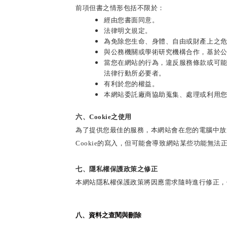
前項但書之情形包括不限於：
經由您書面同意。
法律明文規定。
為免除您生命、身體、自由或財產上之
與公務機關或學術研究機構合作，基於
當您在網站的行為，違反服務條款或可
法律行動所必要者。
有利於您的權益。
本網站委託廠商協助蒐集、處理或利用
六、
Cookie
之使用
為了提供您最佳的服務，本網站會在您的電腦中放
Cookie
的寫入，但可能會導致網站某些功能無法正
七、隱私權保護政策之修正
本網站隱私權保護政策將因應需求隨時進行修正，
八、資料之查閱與刪除