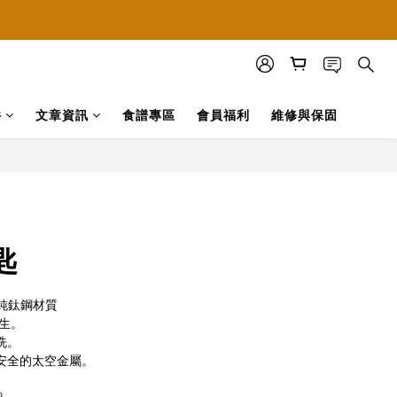
方購物網站
方購物網站
方購物網站
件
文章資訊
食譜專區
會員福利
維修與保固
BUY NOW
匙
%純鈦鋼材質
衛生。
洗。
、安全的太空金屬。