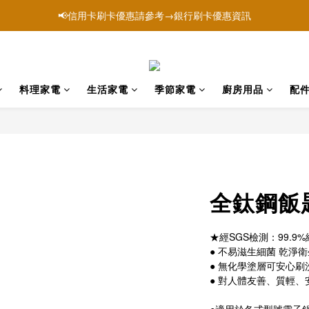
站為【山崎家電官方購物網】屬於品牌「YAMASAKI 山崎家電」唯一官
站為【山崎家電官方購物網】屬於品牌「YAMASAKI 山崎家電」唯一官
📢信用卡刷卡優惠請參考→銀行刷卡優惠資訊
站為【山崎家電官方購物網】屬於品牌「YAMASAKI 山崎家電」唯一官
料理家電
生活家電
季節家電
廚房用品
配
全鈦鋼飯
★經SGS檢測：99.9
● 不易滋生細菌 乾淨
● 無化學塗層可安心刷
● 對人體友善、質輕