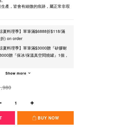
鍋。
量生產，皆會有細微的痕跡，屬正常非瑕
涼夏料理季】單筆滿$6888折$118/滿
) on order
涼夏料理季】單筆滿$3000贈『矽膠耐
8000贈『保冰/保溫真空悶燒罐』1個，
Show more
,980
T
BUY NOW