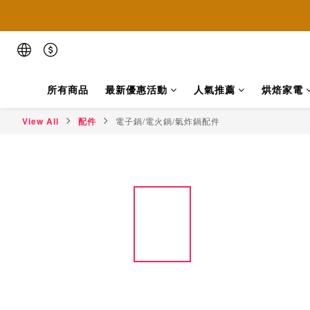
📢本網
📢本網
📢本網
所有商品
最新優惠活動
人氣推薦
烘焙家電
View All
配件
電子鍋/電火鍋/氣炸鍋配件