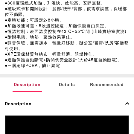
●360度環繞式加熱，升溫快、效能高、安靜無聲。
●磁吸式卡扣開闔設計，腿部/腰部/背部，依需求調整，保暖部
位不侷限。
●定時功能：可設定2-8小時。
●加熱段速可選：5段溫控段速，加熱快慢自由決定。
●恆溫控制：表面溫度控制在43℃~55℃間 (山崎實驗室實測)
●附贈毛毯、地墊，聚熱效果更佳。
●靜音保暖，無需加水，輕量好移動，辦公室/書房/臥房/客廳都
可使用。
●XPE環保材質無紡布，輕量舒適、阻燃性佳。
●過熱保護自動斷電+防傾倒安全設計(大於45度自動斷電)。
●三層絕縁PCBA，防止漏電
Description
Details
Recommended
Description