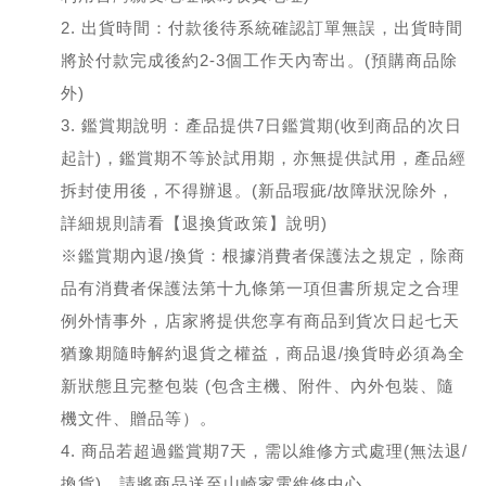
2. 出貨時間：付款後待系統確認訂單無誤，出貨時間
將於付款完成後約2-3個工作天內寄出。(預購商品除
外)
3. 鑑賞期說明：產品提供7日鑑賞期(收到商品的次日
起計)，鑑賞期不等於試用期，亦無提供試用，產品經
拆封使用後，不得辦退。(新品瑕疵/故障狀況除外，
詳細規則請看【退換貨政策】說明)
※鑑賞期內退/換貨：根據消費者保護法之規定，除商
品有消費者保護法第十九條第一項但書所規定之合理
例外情事外，店家將提供您享有商品到貨次日起七天
猶豫期隨時解約退貨之權益，商品退/換貨時必須為全
新狀態且完整包裝 (包含主機、附件、內外包裝、隨
機文件、贈品等）。
4. 商品若超過鑑賞期7天，需以維修方式處理(無法退/
換貨)，請將商品送至山崎家電維修中心。