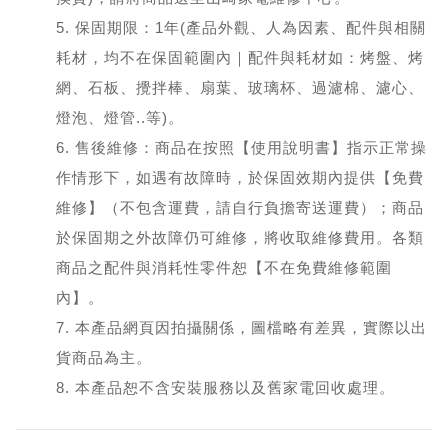
5. 保固期限：1年(產品外觀、人為因素、配件與相關
耗材，均不在保固範圍內｜配件與耗材如：烤盤、烤
網、石板、攪拌棒、扇葉、玻璃杯、過濾棉、濾心、
燈泡、燈管..等)。
6. 售後維修：商品在按照【使用說明書】指示正常操
作情形下，如遇有故障時，於保固效期內提供【免費
維修】（不包含運費，請自行負擔寄送運費）；商品
於保固期之外故障仍可維修，將收取維修費用。各類
商品之配件與消耗性零件恕【不在免費維修範圍
內】。
7. 本產品網頁因拍攝關係，圖檔略有差異，實際以出
貨商品為主。
8. 本產品恕不含安裝服務以及舊家電回收處理。