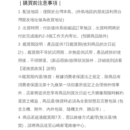
｜購買前注意事項｜
1. 配送地區：僅限於台灣本島。(外島地區的朋友請利用台
灣親友地址做為收貨地址)
2. 出貨時間：付款後待系統確認訂單無誤，出貨時間將於
付款完成後約2-3個工作天內寄出。(預購商品除外)
3. 鑑賞期說明：產品提供7日鑑賞期(收到商品的次日起
計)，鑑賞期不等於試用期，亦無提供試用，產品經拆封使
用後，不得辦退。(新品瑕疵/故障狀況除外，詳細規則請看
【退換貨政策】說明)
※鑑賞期內退/換貨：根據消費者保護法之規定，除商品有
消費者保護法第十九條第一項但書所規定之合理例外情事
外，店家將提供您享有商品到貨次日起七天猶豫期隨時解約
退貨之權益，商品退/換貨時必須為全新狀態且完整包裝 (包
含主機、附件、內外包裝、隨機文件、贈品等）。
4. 商品若超過鑑賞期7天，需以維修方式處理(無法退/換
貨)，請將商品送至山崎家電維修中心。