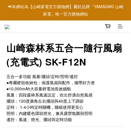
📢本網站為【山崎家電官方購物網】屬於品牌「YAMASAKI 山崎
📢本網站為【山崎家電官方購物網】屬於品牌「YAMASAKI 山崎
家電」唯一官方購物網站
家電」唯一官方購物網站
📢信用卡刷卡優惠請參考→銀行刷卡優惠資訊
山崎森林系五合一隨行風扇
📢本網站為【山崎家電官方購物網】屬於品牌「YAMASAKI 山崎
家電」唯一官方購物網站
(充電式) SK-F12N
五合一多功能 風量/擺頭/定時/照明/遙控
●專屬硬殼收納包：保護風扇與配件，攜帶好方便
●10,000mAh大容量鋰電池長效續航
風量：四段森林系風速設定，吹出舒適自然風感
擺頭：120度廣角左右擺頭與40度上下調節
定時： 1-4小時定時關機，睡眠使用更安心
照明：內建暖色環狀燈光，兼具露營氛圍與照明
遙控：風速、燈光、擺頭與定時功能