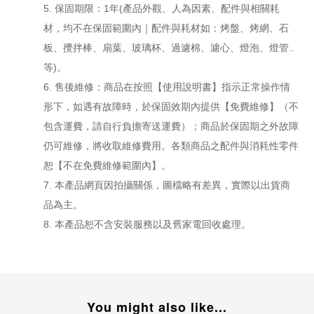
5. 保固期限：1年(產品外觀、人為因素、配件與相關耗
材，均不在保固範圍內｜配件與耗材如：烤盤、烤網、石
板、攪拌棒、扇葉、玻璃杯、過濾棉、濾心、燈泡、燈管..
等)。
6. 售後維修：商品在按照【使用說明書】指示正常操作情
形下，如遇有故障時，於保固效期內提供【免費維修】（不
包含運費，請自行負擔寄送運費）；商品於保固期之外故障
仍可維修，將收取維修費用。各類商品之配件與消耗性零件
恕【不在免費維修範圍內】。
7. 本產品網頁因拍攝關係，圖檔略有差異，實際以出貨商
品為主。
8. 本產品恕不含安裝服務以及舊家電回收處理。
You might also like...