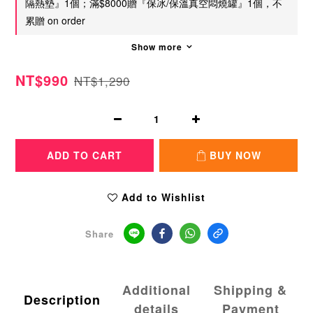
隔熱墊』1個；滿$8000贈『保冰/保溫真空悶燒罐』1個，不
累贈 on order
Show more
NT$990
NT$1,290
ADD TO CART
BUY NOW
Add to Wishlist
Share
Additional
Shipping &
Description
details
Payment