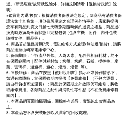
退。(新品瑕疵/故障狀況除外，詳細規則請看【退換貨政策】說
明)
※鑑賞期內退/換貨：根據消費者保護法之規定，除商品有消費者保
護法第十九條第一項但書所規定之合理例外情事外，店家將提供
您享有商品到貨次日起七天猶豫期隨時解約退貨之權益，商品退/
換貨時必須為全新狀態且完整包裝 (包含主機、附件、內外包裝、
隨機文件、贈品等）。
4. 商品若超過鑑賞期7天，需以維修方式處理(無法退/換貨)，請將
商品送至山崎家電維修中心。
5. 保固期限：1年(產品外觀、人為因素、配件與相關耗材，均不
在保固範圍內｜配件與耗材如：烤盤、烤網、石板、攪拌棒、扇
葉、玻璃杯、過濾棉、濾心、燈泡、燈管..等)。
6. 售後維修：商品在按照【使用說明書】指示正常操作情形下，
如遇有故障時，於保固效期內提供【免費維修】（不包含運費，
請自行負擔寄送運費）；商品於保固期之外故障仍可維修，將收
取維修費用。各類商品之配件與消耗性零件恕【不在免費維修範
圍內】。
7. 本產品網頁因拍攝關係，圖檔略有差異，實際以出貨商品為
主。
8. 本產品恕不含安裝服務以及舊家電回收處理。